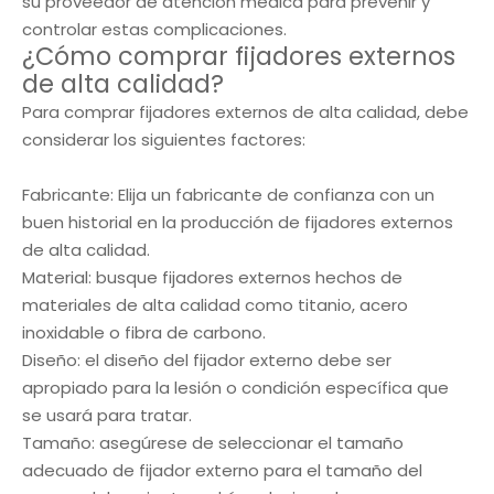
su proveedor de atención médica para prevenir y
controlar estas complicaciones.
¿Cómo comprar fijadores externos
de alta calidad?
Para comprar fijadores externos de alta calidad, debe
considerar los siguientes factores:
Fabricante: Elija un fabricante de confianza con un
buen historial en la producción de fijadores externos
de alta calidad.
Material: busque fijadores externos hechos de
materiales de alta calidad como titanio, acero
inoxidable o fibra de carbono.
Diseño: el diseño del fijador externo debe ser
apropiado para la lesión o condición específica que
se usará para tratar.
Tamaño: asegúrese de seleccionar el tamaño
adecuado de fijador externo para el tamaño del