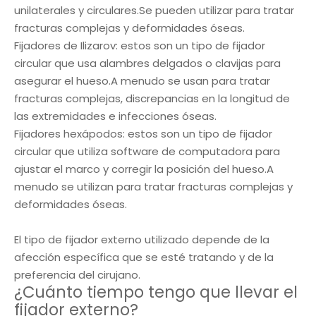
unilaterales y circulares.Se pueden utilizar para tratar
fracturas complejas y deformidades óseas.
Fijadores de Ilizarov: estos son un tipo de fijador
circular que usa alambres delgados o clavijas para
asegurar el hueso.A menudo se usan para tratar
fracturas complejas, discrepancias en la longitud de
las extremidades e infecciones óseas.
Fijadores hexápodos: estos son un tipo de fijador
circular que utiliza software de computadora para
ajustar el marco y corregir la posición del hueso.A
menudo se utilizan para tratar fracturas complejas y
deformidades óseas.
El tipo de fijador externo utilizado depende de la
afección específica que se esté tratando y de la
preferencia del cirujano.
¿Cuánto tiempo tengo que llevar el
fijador externo?