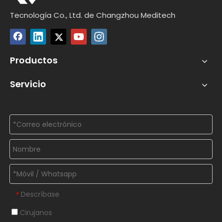
Tecnología Co., Ltd. de Changzhou Meditech
Productos
Servicio
Descríbase
*
Cirujanos