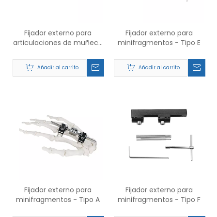
Fijador externo para
Fijador externo para
articulaciones de muñeca
minifragmentos - Tipo E
- Tipo B
Añadir al carrito
Añadir al carrito
Fijador externo para
Fijador externo para
minifragmentos - Tipo A
minifragmentos - Tipo F