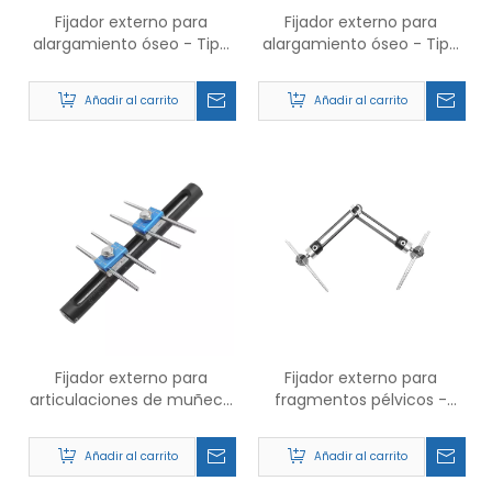
Fijador externo para
Fijador externo para
alargamiento óseo - Tipo
alargamiento óseo - Tipo
B
C
Añadir al carrito
Añadir al carrito
Fijador externo para
Fijador externo para
articulaciones de muñeca
fragmentos pélvicos -
- Tipo F
Tipo B
Añadir al carrito
Añadir al carrito