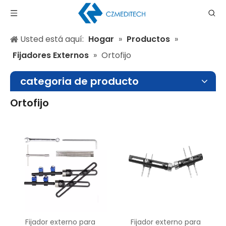
Usted está aquí:
Hogar
»
Productos
»
Fijadores Externos
»
Ortofijo
categoria de producto
Ortofijo
Fijador externo para
Fijador externo para