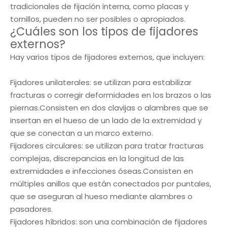
tradicionales de fijación interna, como placas y
tornillos, pueden no ser posibles o apropiados.
¿Cuáles son los tipos de fijadores
externos?
Hay varios tipos de fijadores externos, que incluyen:
Fijadores unilaterales: se utilizan para estabilizar
fracturas o corregir deformidades en los brazos o las
piernas.Consisten en dos clavijas o alambres que se
insertan en el hueso de un lado de la extremidad y
que se conectan a un marco externo.
Fijadores circulares: se utilizan para tratar fracturas
complejas, discrepancias en la longitud de las
extremidades e infecciones óseas.Consisten en
múltiples anillos que están conectados por puntales,
que se aseguran al hueso mediante alambres o
pasadores.
Fijadores híbridos: son una combinación de fijadores