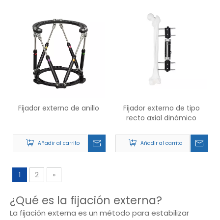
Fijador externo de anillo
Fijador externo de tipo
recto axial dinámico
Añadir al carrito
Añadir al carrito
1
2
»
¿Qué es la fijación externa?
La fijación externa es un método para estabilizar