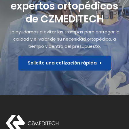
expertos ortopédicos
de CZMEDITECH
Lo ayudamos a evitar las trampas para entregar la
calidad y el valor de su necesidad ortopédica, a
tiempo y dentro del presupuesto.
Solicite una cotización rápida