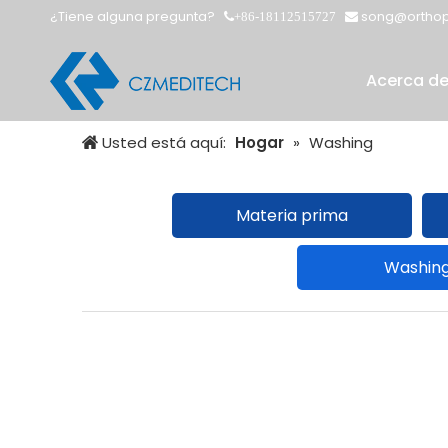
¿Tiene alguna pregunta?
song@orthop
+86-18112515727


Acerca d
Usted está aquí:
Hogar
»
Washing
Materia prima
Washin