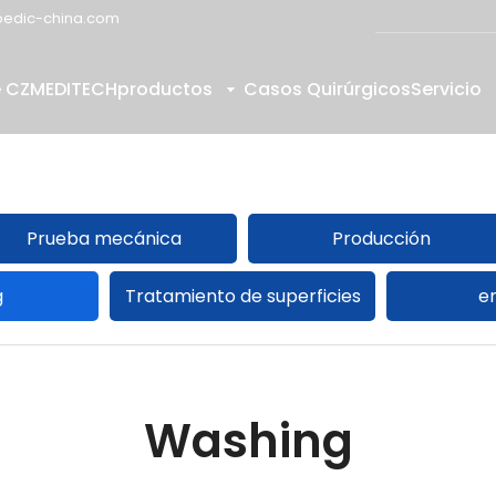
edic-china.com
e CZMEDITECH
productos
Casos Quirúrgicos
Servicio
Prueba mecánica
Producción
g
Tratamiento de superficies
e
Washing