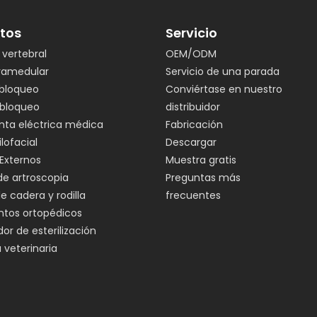
tos
Servicio
vertebral
OEM/ODM
tramedular
Servicio de una parada
 bloqueo
Conviértase en nuestro
 bloqueo
distribuidor
nta eléctrica médica
Fabricación
lofacial
Descargar
 Externos
Muestra gratis
de artroscopia
Preguntas más
de cadera y rodilla
frecuentes
ntos ortopédicos
r de esterilización
 veterinaria