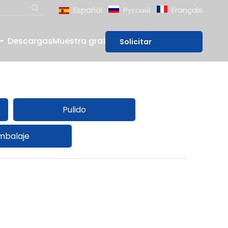
Español
Pусский
Français
Descargas
Muestra gratis
Blog
Solicitar
presupuesto
Pulido
mbalaje