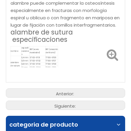
alambre puede complementar la osteosíntesis
especialmente en fracturas con morfología
espiral u oblicua o con fragmento en mariposa en
lugar de fijación con tornillos interfragmentarios.
alambre de sutura
especificaciones
especifi
REF(acero
REF (aleación
nombre
cacione
inoxidable)
de titanio)
s
0,4 mm
S7100-9701
T7100-9706
0,6 mm
S7100-9702
T7100-9707
alambre
0,8 mm
S7100-9703
T7100-9708
de sutura
1,0 mm
S7100-9704
T7100-9709
1,2 mm
S7100-9705
T7100-9710
Anterior:
Siguiente:
categoria de producto