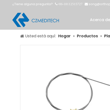
¿Tiene alguna pregunta?
song@orthop
+86-18112515727


Acerca d
Usted está aquí:
Hogar
»
Productos
»
Pl