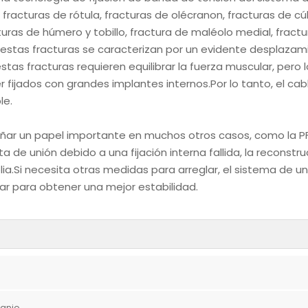
 fracturas de rótula, fracturas de olécranon, fracturas de cú
cturas de húmero y tobillo, fractura de maléolo medial, fract
s estas fracturas se caracterizan por un evidente desplazam
stas fracturas requieren equilibrar la fuerza muscular, pero 
ijados con grandes implantes internos.Por lo tanto, el cab
le.
ñar un papel importante en muchos otros casos, como la PFF
ta de unión debido a una fijación interna fallida, la reconstr
lia.Si necesita otras medidas para arreglar, el sistema de u
ular para obtener una mejor estabilidad.
tanio