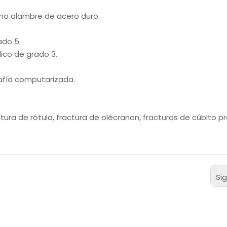
omo alambre de acero duro.
ado 5.
ico de grado 3.
afía computarizada.
ctura de rótula, fractura de olécranon, fracturas de cúbito p
Si