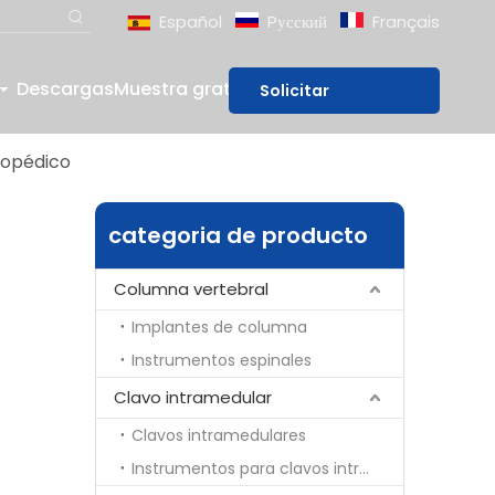
Español
Pусский
Français
Descargas
Muestra gratis
Blog
Solicitar
presupuesto
topédico
categoria de producto
Columna vertebral
Implantes de columna
Instrumentos espinales
Clavo intramedular
Clavos intramedulares
Instrumentos para clavos intramedulares