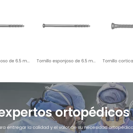
Tornillo esponjoso de 6.5 mm medio subpuesto (16 mm roscado)
Tornillo esponjoso de 6.5 mm medio subpuesto (32 mm roscado)
 expertos ortopédico
a entregar la calidad y el valor de su necesidad ortopédic