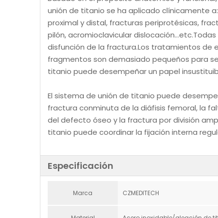
unión de titanio se ha aplicado clínicamente a:
proximal y distal, fracturas periprotésicas, fra
pilón, acromioclavicular dislocación…etc.Toda
disfunción de la fractura.Los tratamientos de e
fragmentos son demasiado pequeños para ser f
titanio puede desempeñar un papel insustituib
El sistema de unión de titanio puede desempe
fractura conminuta de la diáfisis femoral, la fal
del defecto óseo y la fractura por división amp
titanio puede coordinar la fijación interna reg
Especificación
Marca
CZMEDITECH
Material
Acero inoxidable/aleación de ti