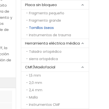
Placa sin bloqueo
bito
ura de
Fragmento pequeño
iento y
Fragmento grande
los
Tornillos óseos
le de
Instrumentos de trauma
Herramienta eléctrica médica
, la
Taladro ortopédico
ucción
sierra ortopédica
nión de
CMF/Maxilofacial
1,5 mm
2,0 mm
2,4 mm
Malla
Instrumentos CMF