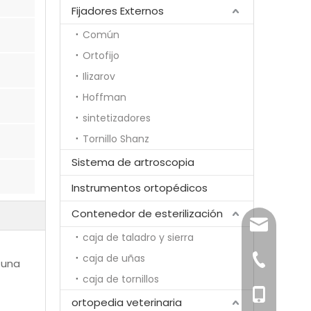
Fijadores Externos
Común
Ortofijo
Ilizarov
Hoffman
sintetizadores
Tornillo Shanz
Sistema de artroscopia
Instrumentos ortopédicos
Contenedor de esterilización
song@ortho
caja de taladro y sierra
caja de uñas
+86-519-85
á una
caja de tornillos
+86-1811251
ortopedia veterinaria