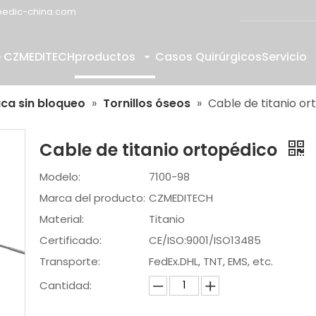
edic-china.com
e CZMEDITECH
productos
Casos Quirúrgicos
Servicio
aca sin bloqueo
»
Tornillos óseos
»
Cable de titanio or
Cable de titanio ortopédico
Modelo:
7100-98
Marca del producto:
CZMEDITECH
Material:
Titanio
Certificado:
CE/ISO:9001/ISO13485
Transporte:
FedEx.DHL, TNT, EMS, etc.
Cantidad: