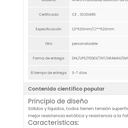
Certificado
CE，ISO13485
Especificación
1,3*520mm/1,7**520mm
Otro
personalizable
Forma de entrega
DHL/UPS/FEDEX/TNT/ARAMAX/EM
El tiempo de entrega
3-7 días
Contenido científico popular
Principio de diseño
Sólidos y líquidos, todos tienen tensión superfic
mejor resistencia estática y resistencia a la f
Características: