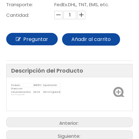
Transporte:
FedEx.DHL, TNT, EMS, etc.
Cantidad:
Preguntar
Añadir al carrito
Descripción del Producto
Producto
ÁRBITRO
Especificación
Sheras con
incrustaciones Slice
Q9-04
230 mm (grande)
Top (grande)
Sheras con parte
superior con
150 mm
Q9-05
incrustaciones
(pequeño)
(pequeño)
Anterior:
Siguiente: