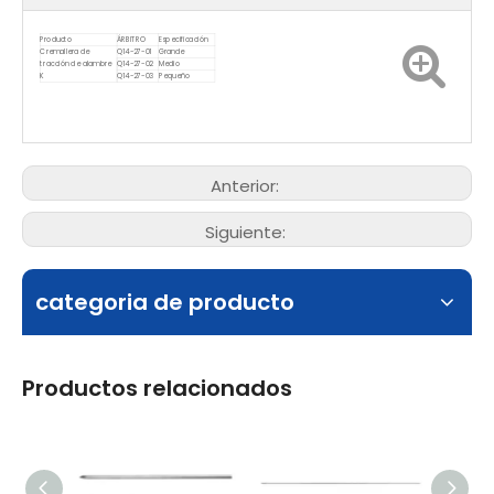
Producto
ÁRBITRO
Especificación
Q14-27-01
Grande
Cremallera de
tracción de alambre
Q14-27-02
Medio
K
Q14-27-03
Pequeño
Anterior:
Siguiente:
categoria de producto
Productos relacionados