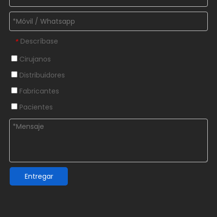
Descríbase
*
Cirujanos
Distribuidores
Fabricantes
Pacientes
Entregar