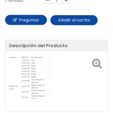
Cantidad:
Preguntar
Añadir al carrito
Descripción del Producto
Producto
ÁRBITRO
Especificación
Q14-01-01
70g
Q14-01-02
140g
Q14-01-03
270g
Q14-01-04
350g
Q14-01-05
450g
Q14-01-06
550g
Q14-01-07
1000g
70g (mango de
Q14-01-08
silicona)
140g (mango de
Martillo de
Q14-01-09
silicona)
hueso
270g (mango de
Q14-01-10
silicona)
350g (mango de
P14-01-11
silicona)
450g (mango de
P14-01-12
silicona)
550g (mango de
Q14-01-13
silicona)
1000g (mango de