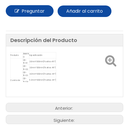
Preguntar
Añadir al carrito
Descripción del Producto
ÁRBITR
Producto
Especificación
O
Q5-
2.0mm*300mm(Positivo 45°)
15-01
Q5-
3.0mm*300mm(Positivo 45°)
15-02
Q5-
4.0mm*300mm(Positivo 45°)
15-03
Q5-
5.0mm*300mm(Positivo 45°)
Cureta de
15-04
hueso
Q5-
positivo
6.0mm*300mm(Positivo 45°)
15-05
Q5-
7.0mm*300mm(Positivo 45°)
15-06
Q5-
8.0mm*300mm(Positivo 45°)
15-07
Q5-
9.0mm*300mm(Positivo 45°)
Anterior:
15-08
Siguiente: