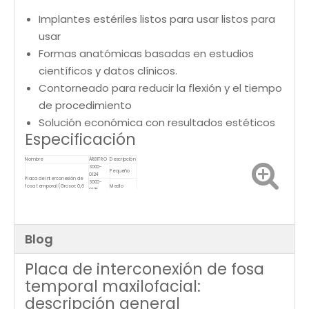
Implantes estériles listos para usar listos para
usar
Formas anatómicas basadas en estudios
científicos y datos clínicos.
Contorneado para reducir la flexión y el tiempo
de procedimiento
Solución económica con resultados estéticos
Especificación
Nombre
ÁRBITRO
Descripción
3000-
Pequeño
0124
Placa de interconexión de
3000-
fosa temporal (Grosor: 0,6
Medio
0125
mm)
3000-
Grande
0126
Blog
Placa de interconexión de fosa
temporal maxilofacial:
descripción general