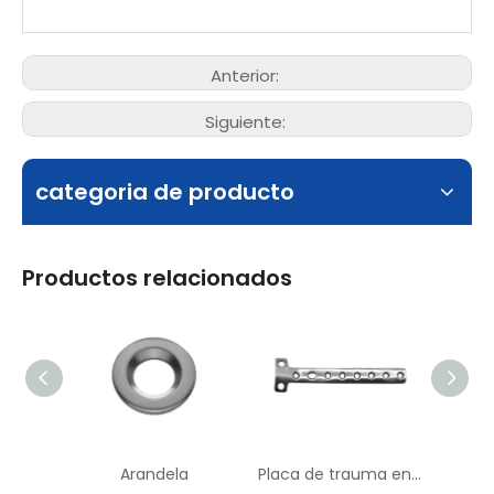
Anterior:
Siguiente:
categoria de producto
Productos relacionados
Arandela
Placa de trauma en forma de T S4100-33
Pasa