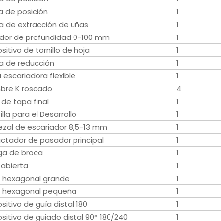
a de posición
1
lla de extracción de uñas
1
dor de profundidad 0-100 mm
1
sitivo de tornillo de hoja
1
lla de reducción
1
a escariadora flexible
1
bre K roscado
4
 de tapa final
1
illa para el Desarrollo
1
zal de escariador 8,5-13 mm
1
ctador de pasador principal
1
a de broca
1
 abierta
1
e hexagonal grande
1
e hexagonal pequeña
1
sitivo de guía distal 180
1
ositivo de guiado distal 90° 180/240
1