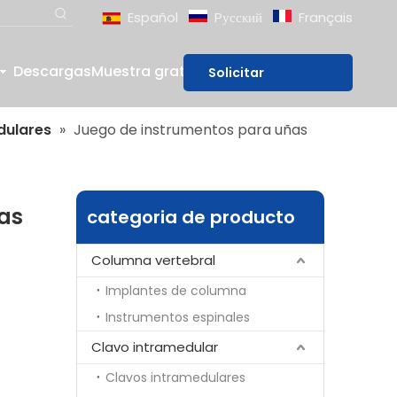
Español
Pусский
Français
Descargas
Muestra gratis
Blog
Solicitar
presupuesto
dulares
»
Juego de instrumentos para uñas
as
categoria de producto
Columna vertebral
Implantes de columna
Instrumentos espinales
Clavo intramedular
Clavos intramedulares