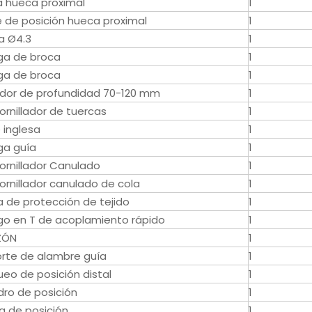
a hueca proximal
1
 de posición hueca proximal
1
a Ø4.3
1
a de broca
1
a de broca
1
dor de profundidad 70-120 mm
1
ornillador de tuercas
1
e inglesa
1
a guía
1
ornillador Canulado
1
ornillador canulado de cola
1
a de protección de tejido
1
o en T de acoplamiento rápido
1
ZÓN
1
rte de alambre guía
1
ueo de posición distal
1
dro de posición
1
la de posición
1