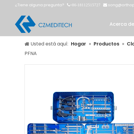
¿Tiene alguna pregunta?
song@orthop
+86-18112515727


Acerca d
Usted está aquí:
Hogar
»
Productos
»
Cl
PFNA