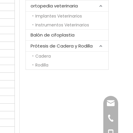
ortopedia veterinaria
Implantes Veterinarios
Instrumentos Veterinarios
Balón de cifoplastia
Prótesis de Cadera y Rodilla
Cadera
Rodilla
song@ortho
+86-519-85