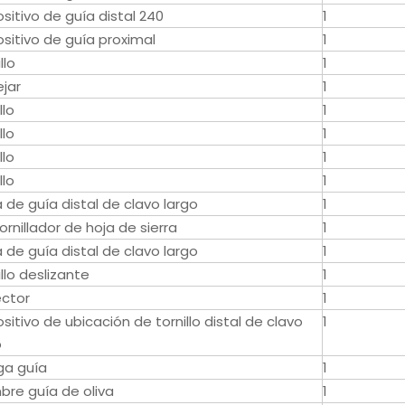
ositivo de guía distal 240
1
ositivo de guía proximal
1
llo
1
jar
1
llo
1
llo
1
llo
1
llo
1
a de guía distal de clavo largo
1
ornillador de hoja de sierra
1
a de guía distal de clavo largo
1
llo deslizante
1
ctor
1
sitivo de ubicación de tornillo distal de clavo
1
o
a guía
1
bre guía de oliva
1