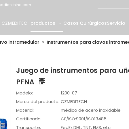
edic-china.com
e CZMEDITECH
productos
Casos Quirúrgicos
Servicio
avo intramedular
»
Instrumentos para clavos intrame
Juego de instrumentos para uñ
PFNA
Modelo:
1200-07
Marca del producto:
CZMEDITECH
Material:
médico de acero inoxidable
Certificado:
CE/ISO:9001/ISO13485
Transporte:
FedEx.DHL, TNT, EMS, etc.