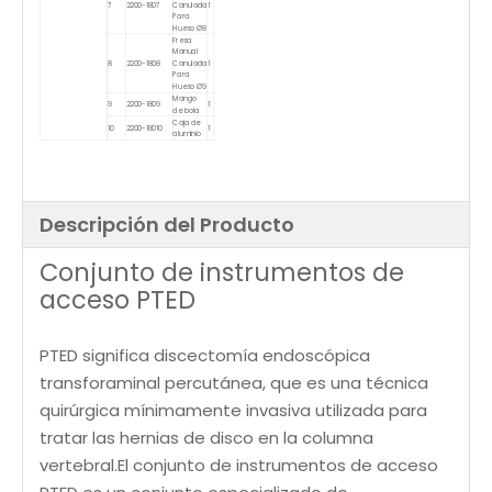
7
2200-1807
Canulada
1
Para
Hueso Ø8
Fresa
Manual
8
2200-1808
Canulada
1
Para
Hueso Ø9
Mango
9
2200-1809
1
de bola
Caja de
10
2200-18010
1
aluminio
Descripción del Producto
Conjunto de instrumentos de
acceso PTED
PTED significa discectomía endoscópica
transforaminal percutánea, que es una técnica
quirúrgica mínimamente invasiva utilizada para
tratar las hernias de disco en la columna
vertebral.El conjunto de instrumentos de acceso