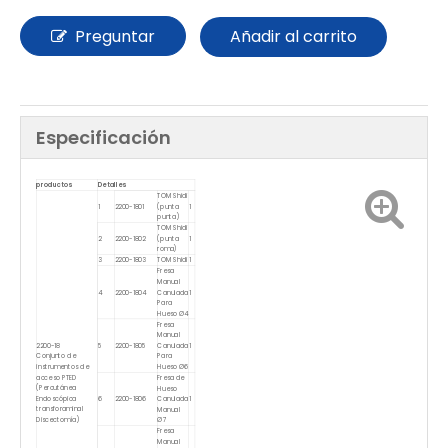
Preguntar
Añadir al carrito
Especificación
productos
Detalles
TOM Shidi
1
2200-1801
(punta
1
punta)
TOM Shidi
2
2200-1802
(punta
1
roma)
3
2200-1803
TOM Shidi
1
Fresa
Manual
4
2200-1804
Canulada
1
Para
Hueso Ø4
Fresa
Manual
2200-18
5
2200-1805
Canulada
1
Conjunto de
Para
instrumentos de
Hueso Ø6
acceso PTED
Fresa de
(Percutánea
Hueso
Endoscópica
6
2200-1806
Canulada
1
transforaminal
Manual
Discectomía)
Ø7
Fresa
Manual