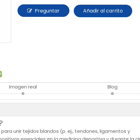
Preguntar
Añadir al carrito
Imagen real
Blog
?
para unir tejidos blandos (p. ej., tendones, ligamentos y
ositivos esenciales en la medicina deportiva y durante la ci