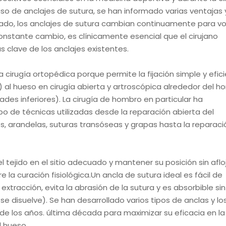
o de anclajes de sutura, se han informado varias ventajas 
tado, los anclajes de sutura cambian continuamente para vo
onstante cambio, es clínicamente esencial que el cirujano
 clave de los anclajes existentes.
a cirugía ortopédica porque permite la fijación simple y efic
) al hueso en cirugía abierta y artroscópica alrededor del h
des inferiores). La cirugía de hombro en particular ha
po de técnicas utilizadas desde la reparación abierta del
s, arandelas, suturas transóseas y grapas hasta la reparaci
 el tejido en el sitio adecuado y mantener su posición sin aflo
 la curación fisiológica.Un ancla de sutura ideal es fácil de
extracción, evita la abrasión de la sutura y es absorbible sin
e disuelve). Se han desarrollado varios tipos de anclas y lo
de los años. última década para maximizar su eficacia en la
l hueso.