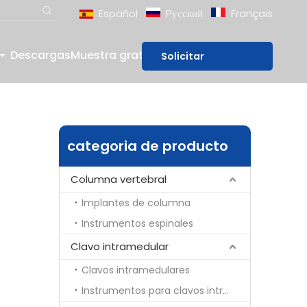
Español
Pусский
Français
Descargas
Muestra gratis
Blog
Solicitar
presupuesto
categoria de producto
Columna vertebral
Implantes de columna
Instrumentos espinales
Clavo intramedular
Clavos intramedulares
Instrumentos para clavos intramedulares