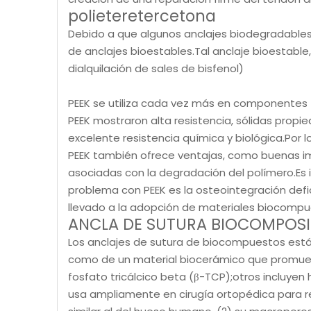
polieteretercetona
Debido a que algunos anclajes biodegradables
de anclajes bioestables.Tal anclaje bioestable
dialquilación de sales de bisfenol)
PEEK se utiliza cada vez más en componentes t
PEEK mostraron alta resistencia, sólidas propi
excelente resistencia química y biológica.Por l
PEEK también ofrece ventajas, como buenas imá
asociadas con la degradación del polímero.Es
problema con PEEK es la osteointegración defic
llevado a la adopción de materiales biocompu
ANCLA DE SUTURA BIOCOMPOSI
Los anclajes de sutura de biocompuestos est
como de un material biocerámico que promueve
fosfato tricálcico beta (β-TCP);otros incluyen h
usa ampliamente en cirugía ortopédica para re