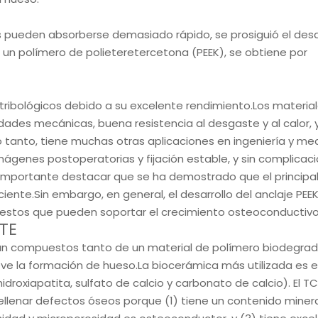
 pueden absorberse demasiado rápido, se prosiguió el desa
, un polímero de polieteretercetona (PEEK), se obtiene por
ribológicos debido a su excelente rendimiento.Los materia
edades mecánicas, buena resistencia al desgaste y al calor, 
o tanto, tiene muchas otras aplicaciones en ingeniería y med
genes postoperatorias y fijación estable, y sin complicac
 importante destacar que se ha demostrado que el principa
iente.Sin embargo, en general, el desarrollo del anclaje PEE
estos que pueden soportar el crecimiento osteoconductivo
TE
án compuestos tanto de un material de polímero biodegra
 la formación de hueso.La biocerámica más utilizada es e
idroxiapatita, sulfato de calcio y carbonato de calcio). El T
llenar defectos óseos porque (1) tiene un contenido miner