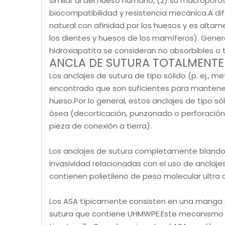
similar al del hueso humano, (2) su macroporo
biocompatibilidad y resistencia mecánica.A dif
natural con afinidad por los huesos y es alta
los dientes y huesos de los mamíferos). Gener
hidroxiapatita se consideran no absorbibles o
ANCLA DE SUTURA TOTALMENTE
Los anclajes de sutura de tipo sólido (p. ej.,
encontrado que son suficientes para mantener 
hueso.Por lo general, estos anclajes de tipo sól
ósea (decorticación, punzonado o perforación
pieza de conexión a tierra).
Los anclajes de sutura completamente blandos 
invasividad relacionadas con el uso de anclaje
contienen polietileno de peso molecular ultra
Los ASA típicamente consisten en una manga o 
sutura que contiene UHMWPE.Este mecanismo de