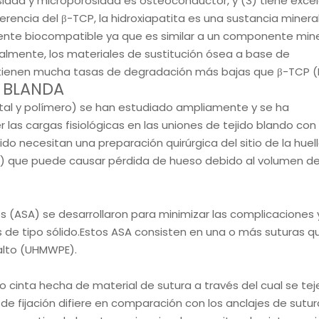
sidad y microporosidad es osteoconductor, y (3) tiene exce
erencia del β-TCP, la hidroxiapatita es una sustancia minera
mente biocompatible ya que es similar a un componente min
almente, los materiales de sustitución ósea a base de
 tienen mucha tasas de degradación más bajas que β-TCP (F
 BLANDA
 metal y polímero) se han estudiado ampliamente y se ha
las cargas fisiológicas en las uniones de tejido blando con
ido necesitan una preparación quirúrgica del sitio de la huel
) que puede causar pérdida de hueso debido al volumen de
(ASA) se desarrollaron para minimizar las complicaciones y
s de tipo sólido.Estos ASA consisten en una o más suturas q
 alto (UHMWPE).
cinta hecha de material de sutura a través del cual se teje
 fijación difiere en comparación con los anclajes de sutur