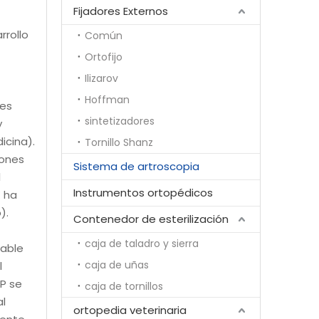
Fijadores Externos
rrollo
Común
Ortofijo
Ilizarov
Hoffman
les
sintetizadores
y
icina).
Tornillo Shanz
iones
Sistema de artroscopia
l
Instrumentos ortopédicos
K ha
).
Contenedor de esterilización
caja de taladro y sierra
dable
caja de uñas
l
CP se
caja de tornillos
al
ortopedia veterinaria