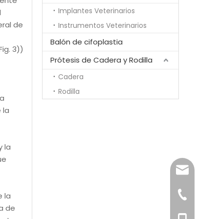
lente
Implantes Veterinarios
l
eral de
Instrumentos Veterinarios
Balón de cifoplastia
ig. 3))
Prótesis de Cadera y Rodilla
Cadera
Rodilla
la
 la
 la
ue
song@ortho
+86-519-85
 la
a de