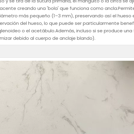
so y se tira de la sutura primaria, el manguito o la cinta se a
ayacente creando una 'bola' que funciona como ancla.Permit
n diámetro más pequeño (1–3 mm), preservando así el hueso 
vación del hueso, lo que puede ser particularmente benef
glenoideo o el acetábulo.Además, incluso si se produce una f
imizar debido al cuerpo de anclaje blando).