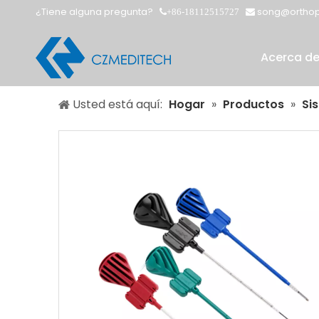
¿Tiene alguna pregunta?
song@orthop
+86-18112515727


Acerca d
Usted está aquí:
Hogar
»
Productos
»
Si