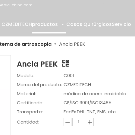
edic-china.com
e CZMEDITECH
productos
Casos Quirúrgicos
Servicio
stema de artroscopia
»
Ancla PEEK
Ancla PEEK
Modelo:
C001
Marca del producto:
CZMEDITECH
Material:
médico de acero inoxidable
Certificado:
CE/ISO:9001/ISO13485
Transporte:
FedEx.DHL, TNT, EMS, etc.
Cantidad: