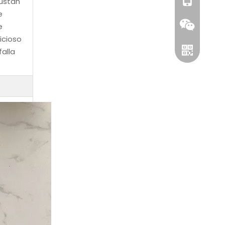
+86-1811251
justan
e
e
icioso
alla
wechat
Whatsapp