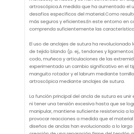
artroscópica.A medida que ha aumentado el us
desafíos específicos del material.Como resul
más seguros y eficientes.En este entorno en c
comprenda suficientemente las características
El uso de anclajes de sutura ha revolucionado l
de tejido blando (p. ej., tendones y ligamentos
codo, muñeca y articulaciones de las extremida
experimentado un cambio significativo en el ti
manguito rotador y el labrum mediante tornillo
artroscópica mediante anclajes de sutura.
La función principal del ancla de sutura es unir
ni tener una tensión excesiva hasta que se logre
manipular, mantiene suficiente resistencia a la 
provocar reacciones a medida que el material s
diseños de anclas han evolucionado a lo largo 
creación de una reparación firme del tendón a