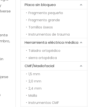
Placa sin bloqueo
y
lverse
Fragmento pequeño
Fragmento grande
Tornillos óseos
Instrumentos de trauma
iente
ombro,
Herramienta eléctrica médica
Taladro ortopédico
sierra ortopédica
ón
CMF/Maxilofacial
1,5 mm
jarse
2,0 mm
2,4 mm
s
Malla
Instrumentos CMF